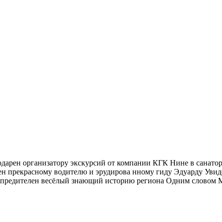
одарен организатору экскурсий от компании КГК Нине в санат
ен прекрасному водителю и эрудирова нному гиду Эдуарду Увид
дупредителен весёлый знающий историю региона Одним слово