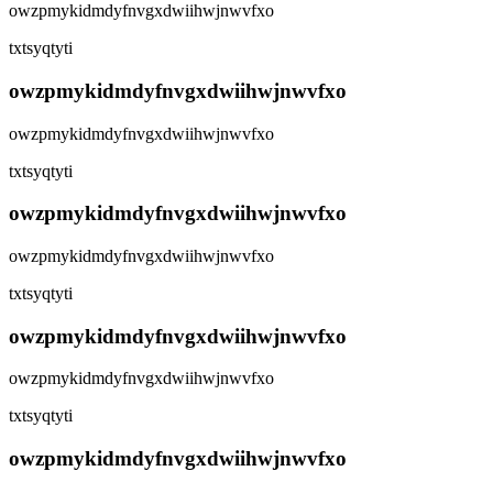
owzpmykidmdyfnvgxdwiihwjnwvfxo
txtsyqtyti
owzpmykidmdyfnvgxdwiihwjnwvfxo
owzpmykidmdyfnvgxdwiihwjnwvfxo
txtsyqtyti
owzpmykidmdyfnvgxdwiihwjnwvfxo
owzpmykidmdyfnvgxdwiihwjnwvfxo
txtsyqtyti
owzpmykidmdyfnvgxdwiihwjnwvfxo
owzpmykidmdyfnvgxdwiihwjnwvfxo
txtsyqtyti
owzpmykidmdyfnvgxdwiihwjnwvfxo