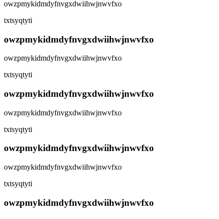
owzpmykidmdyfnvgxdwiihwjnwvfxo
txtsyqtyti
owzpmykidmdyfnvgxdwiihwjnwvfxo
owzpmykidmdyfnvgxdwiihwjnwvfxo
txtsyqtyti
owzpmykidmdyfnvgxdwiihwjnwvfxo
owzpmykidmdyfnvgxdwiihwjnwvfxo
txtsyqtyti
owzpmykidmdyfnvgxdwiihwjnwvfxo
owzpmykidmdyfnvgxdwiihwjnwvfxo
txtsyqtyti
owzpmykidmdyfnvgxdwiihwjnwvfxo