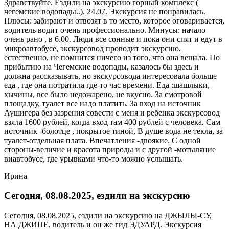
Здравствуйте. Ездили на экскурсию горный комплекс (
чегемские водопады..). 24.07. Экскурсия не понравилась.
Плюсы: забирают и отвозят в то место, которое оговаривается,
водитель водит очень профессионально. Минусы: начало
очень рано , в 6.00. Люди все сонные и пока они спят и едут в
микроавтобусе, экскурсовод проводит экскурсию,
естественно, не помнится ничего из того, что она вещала. По
прибытию на Чегемские водопады, казалось бы здесь и
должна рассказывать, но экскурсовода интересовала больше
еда , где она потратила где-то час времени. Еда :шашлыки,
хычины, все было недожарено, не вкусно. За смотровой
площадку, туалет все надо платить. За вход на источник
Аушигера без зазрения совести с меня и ребенка экскурсовод
взяла 1600 рублей, когда вход там 400 рублей с человека. Сам
источник -болотце , покрытое тиной, В душе вода не текла, за
туалет-отдельная плата. Впечатления -двоякие. С одной
стороны-величие и красота природы и с другой -мотыляние
виавтобусе, где урывками что-то можно услышать.
Ирина
Сегодня, 08.08.2025, ездили на экскурсию
Сегодня, 08.08.2025, ездили на экскурсию на ДЖЫЛЫ-СУ,
НА ДЖИПЕ, водитель и он же гид ЭДУАРД. Экскурсия