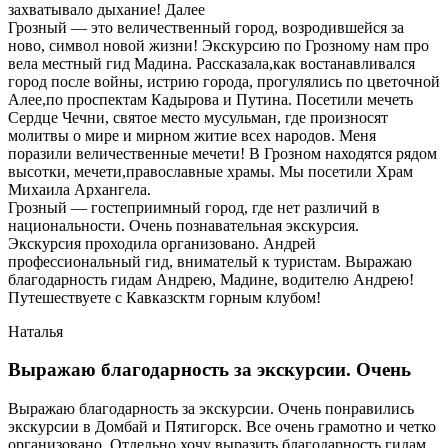
захватывало дыхание! Далее
Грозный — это величественный город, возродившейся за
ново, символ новой жизни! Экскурсию по Грозному нам про
вела местный гид Мадина. Рассказала,как востанавливался
город после войны, истрию города, прогулялись по цветочной
Алее,по проспектам Кадырова и Путина. Посетили мечеть
Сердце Чечни, святое место мусульман, где произносят
молитвы о мире и мирном житие всех народов. Меня
поразили величественные мечети! В Грозном находятся рядом
высотки, мечети,православные храмы. Мы посетили Храм
Михаила Архангела.
Грозный — гостеприимный город, где нет различий в
национальности. Очень познавательная экскурсия.
Экскурсия проходила организовано. Андрей
профессиональный гид, внимательй к туристам. Выражаю
благодарность гидам Андрею, Мадине, водителю Андрею!
Путешествуете с Кавказсктм горным клубом!
Наталья
Выражаю благодарность за экскурсии. Очень
Выражаю благодарность за экскурсии. Очень понравились
экскурсии в Домбай и Пятигорск. Все очень грамотно и четко
организовано. Отдельно хочу выразить благодарность гидам