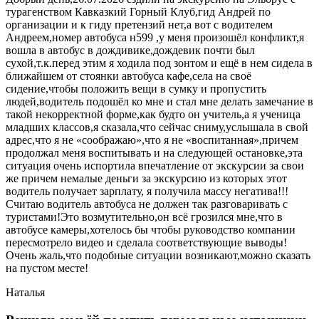
турагенством Кавказкий Горный Клуб,гид Андрей по
организации и к гиду претензий нет,а вот с водителем
Андреем,номер автобуса н599 ,у меня произошёл конфликт,я
вошла в автобус в дождивике,дождевик почти был
сухой,т.к.перед этим я ходила под зонтом и ещё в нем сидела в
ближайшем от стоянки автобуса кафе,села на своё
сидение,чтобы положить вещи в сумку и пропустить
людей,водитель подошёл ко мне и стал мне делать замечание в
такой некорректной форме,как будто он учитель,а я ученица
младших классов,я сказала,что сейчас сниму,услышала в свой
адрес,что я не «соображаю»,что я не «воспитанная»,причем
продолжал меня воспитывать и на следующей остановке,эта
ситуация очень испортила впечатление от экскурсии за свои
же причем немалые деньги за экскурсию из которых этот
водитель получает зарплату, я получила массу негатива!!!
Считаю водитель автобуса не должен так разговаривать с
туристами!Это возмутительно,он всё грозился мне,что в
автобусе камеры,хотелось бы чтобы руководство компании
пересмотрело видео и сделала соответствующие выводы!
Очень жаль,что подобные ситуации возникают,можно сказать
на пустом месте!
Наталья