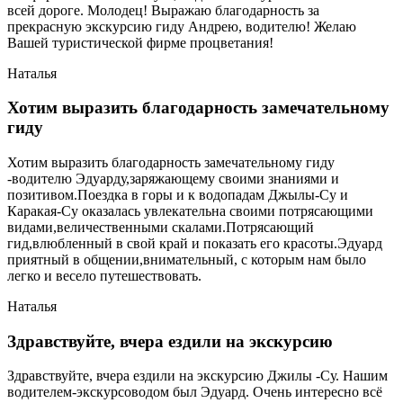
всей дороге. Молодец! Выражаю благодарность за
прекрасную экскурсию гиду Андрею, водителю! Желаю
Вашей туристической фирме процветания!
Наталья
Хотим выразить благодарность замечательному
гиду
Хотим выразить благодарность замечательному гиду
-водителю Эдуарду,заряжающему своими знаниями и
позитивом.Поездка в горы и к водопадам Джылы-Су и
Каракая-Су оказалась увлекательна своими потрясающими
видами,величественными скалами.Потрясающий
гид,влюбленный в свой край и показать его красоты.Эдуард
приятный в общении,внимательный, с которым нам было
легко и весело путешествовать.
Наталья
Здравствуйте, вчера ездили на экскурсию
Здравствуйте, вчера ездили на экскурсию Джилы -Су. Нашим
водителем-экскурсоводом был Эдуард. Очень интересно всё