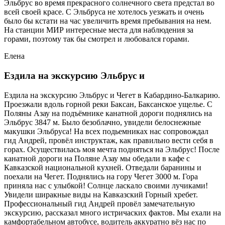
Эльбрус во время прекрасного солнечного света предстал во
всей своей красе. С Эльбруса не хотелось уезжать и очень
было бы кстати на час увеличить время пребывания на нем.
На станции МИР интересные места для наблюдения за
горами, поэтому так бы смотрел и любовался горами.
Елена
Ездила на экскурсию Эльбрус и
Ездила на экскурсию Эльбрус и Чегет в Кабардино-Балкарию.
Проезжали вдоль горной реки Баксан, Баксанское ущелье. С
Поляны Азау на подъёмнике канатной дороги поднялись на
Эльбрус 3847 м. Было безоблачно, увидели белоснежные
макушки Эльбруса! На всех подьемниках нас сопровождал
гид Андрей, провёл инструктаж, как правильно вести себя в
горах. Осуществилась моя мечта подняться на Эльбрус! После
канатной дороги на Поляне Азау мы обедали в кафе с
Кавказской национальной кухней. Отведали баранины и
поехали на Чегет. Поднялись на гору Чегет 3000 м. Гора
приняла нас с улыбкой! Солнце ласкало своими лучиками!
Увидели ширакные виды на Кавказский Горный хребет.
Профессиональный гид Андрей провёл замечательную
экскурсию, рассказал много истричаских фактов. Мы ехали на
камфортабельном автобусе, водитель аккуратно вёз нас по